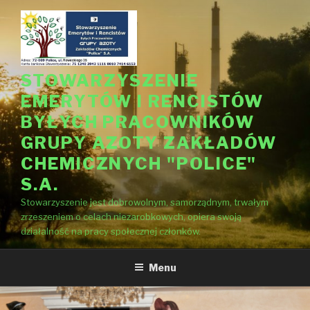
Przejdź
do
treści
STOWARZYSZENIE
EMERYTÓW I RENCISTÓW
BYŁYCH PRACOWNIKÓW
GRUPY AZOTY ZAKŁADÓW
CHEMICZNYCH "POLICE"
S.A.
Stowarzyszenie jest dobrowolnym, samorządnym, trwałym
zrzeszeniem o celach niezarobkowych, opiera swoją
działalność na pracy społecznej członków.
Menu