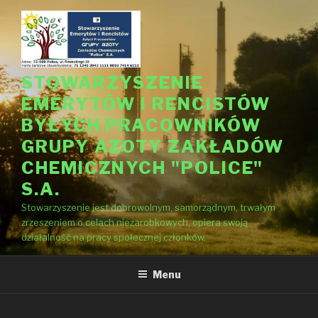
Przejdź
do
treści
STOWARZYSZENIE
EMERYTÓW I RENCISTÓW
BYŁYCH PRACOWNIKÓW
GRUPY AZOTY ZAKŁADÓW
CHEMICZNYCH "POLICE"
S.A.
Stowarzyszenie jest dobrowolnym, samorządnym, trwałym
zrzeszeniem o celach niezarobkowych, opiera swoją
działalność na pracy społecznej członków.
Menu