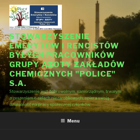
Przejdź
do
treści
STOWARZYSZENIE
EMERYTÓW I RENCISTÓW
BYŁYCH PRACOWNIKÓW
GRUPY AZOTY ZAKŁADÓW
CHEMICZNYCH "POLICE"
S.A.
Stowarzyszenie jest dobrowolnym, samorządnym, trwałym
zrzeszeniem o celach niezarobkowych, opiera swoją
działalność na pracy społecznej członków.
Menu