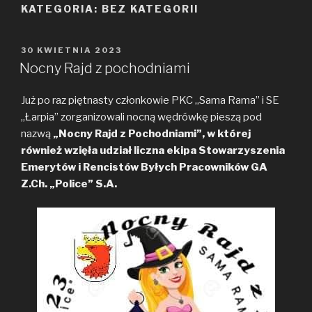
KATEGORIA: BEZ KATEGORII
OPUBLIKOWANE
30 KWIETNIA 2023
W
Nocny Rajd z pochodniami
Już po raz piętnasty członkowie PKC „Sama Rama” i SE
„Łarpia” zorganizowali nocną wędrówkę pieszą pod
nazwą
„Nocny Rajd z Pochodniami”, w której
również wzięła udział liczna ekipa Stowarzyszenia
Emerytów i Rencistów Byłych Pracowników GA
Z.Ch. „Police” S.A.