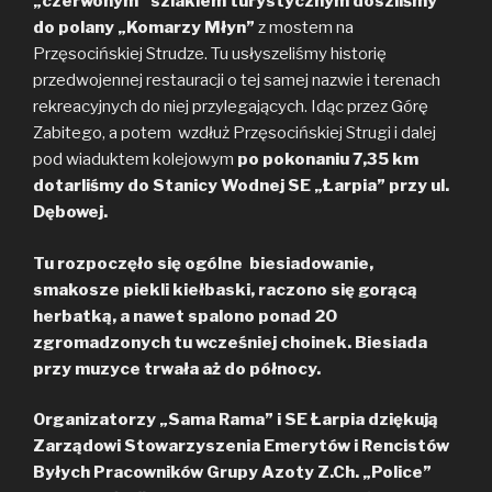
„czerwonym” szlakiem turystycznym doszliśmy
do polany „Komarzy Młyn”
z mostem na
Przęsocińskiej Strudze. Tu usłyszeliśmy historię
przedwojennej restauracji o tej samej nazwie i terenach
rekreacyjnych do niej przylegających. Idąc przez Górę
Zabitego, a potem wzdłuż Przęsocińskiej Strugi i dalej
pod wiaduktem kolejowym
po pokonaniu 7,35 km
dotarliśmy do Stanicy Wodnej SE „Łarpia” przy ul.
Dębowej.
Tu rozpoczęło się ogólne biesiadowanie,
smakosze piekli kiełbaski, raczono się gorącą
herbatką, a nawet spalono ponad 20
zgromadzonych tu wcześniej choinek. Biesiada
przy muzyce trwała aż do północy.
Organizatorzy „Sama Rama” i SE Łarpia dziękują
Zarządowi Stowarzyszenia Emerytów i Rencistów
Byłych Pracowników Grupy Azoty Z.Ch. „Police”