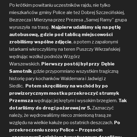
Po krótkim powitaniu uczestników rajdu, nie tylko
mieszkańców gminy Police ale też Dobrej Szczecińskiej,
Bezrzecza i Mierzyna przez Prezesa „Samej Ramy” grupa
wyruszyła na trasę.
Najpierw udaliśmy się na pętlę
autobusową, gdzie pod tablicą miejscowości
zrobiliśmy wspólne zdjęcie
, a potem z zapalonymi
latarkami wkroczyliśmy na teren Puszczy Wkrzańskiej
wędrując wzdłuż podnóża Wzgórz
Warszewskich.
Pierwszy postój był przy Dębie
Samotnik
gdzie przypomniano wszystkim tragiczną
historię pary kochanków Waldemara i Jadwigi z
Siedlic.
Potem skręciliśmy na wschód by po
prowizorycznym mostku przekroczyć strumyk
Przemsza
wędrując jej krętym i wysokim brzegiem.
Tak
dotarliśmy do drogi pożarowej nr 5.
Zaznaczyć
należy, że wędrowaliśmy nieco zmienioną trasą ze
względu na wielkie kałuże po ostatnich deszczach.
Po
przekroczeniu szosy Police – Przęsocin