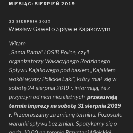
MIESIĄC: SIERPIEŃ 2019
OPUBLIKOWANE
22 SIERPNIA 2019
W
Wiesław Gaweł o Spływie Kajakowym
Witam
„Sama Rama” i OSiR Police, czyli
organizatorzy Wakacyjnego Rodzinnego
Spływu Kajakowego pod hasłem „Kajakiem
wokół wyspy Polickie Łąki”, który miał się w
sobotę 24 sierpnia 2019 r. informują, że z
przyczyn od nich niezależnych
przesuwają
termin imprezy na sobotę 31 sierpnia 2019
r.
Przepraszamy za zmianę terminu. Pozostałe
warunki spływu bez zmian. Spotykamy się o
godz. 10.00 na terenie Przystani Miejskiej