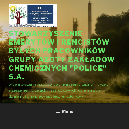
Przejdź
do
treści
STOWARZYSZENIE
EMERYTÓW I RENCISTÓW
BYŁYCH PRACOWNIKÓW
GRUPY AZOTY ZAKŁADÓW
CHEMICZNYCH "POLICE"
S.A.
Stowarzyszenie jest dobrowolnym, samorządnym, trwałym
zrzeszeniem o celach niezarobkowych, opiera swoją
działalność na pracy społecznej członków.
Menu