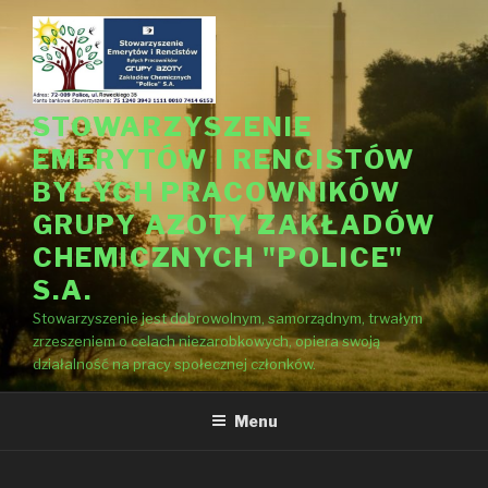
Przejdź
do
treści
STOWARZYSZENIE
EMERYTÓW I RENCISTÓW
BYŁYCH PRACOWNIKÓW
GRUPY AZOTY ZAKŁADÓW
CHEMICZNYCH "POLICE"
S.A.
Stowarzyszenie jest dobrowolnym, samorządnym, trwałym
zrzeszeniem o celach niezarobkowych, opiera swoją
działalność na pracy społecznej członków.
Menu