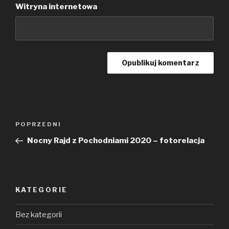
Witryna internetowa
Nawigacja
POPRZEDNI
Poprzedni
wpisu
wpis
Nocny Rajd z Pochodniami 2020 – fotorelacja
KATEGORIE
Bez kategorii