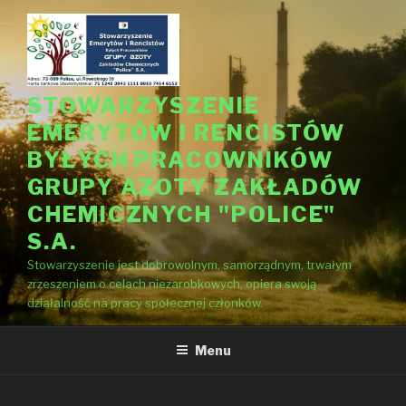
Przejdź
do
treści
STOWARZYSZENIE
EMERYTÓW I RENCISTÓW
BYŁYCH PRACOWNIKÓW
GRUPY AZOTY ZAKŁADÓW
CHEMICZNYCH "POLICE"
S.A.
Stowarzyszenie jest dobrowolnym, samorządnym, trwałym
zrzeszeniem o celach niezarobkowych, opiera swoją
działalność na pracy społecznej członków.
Menu