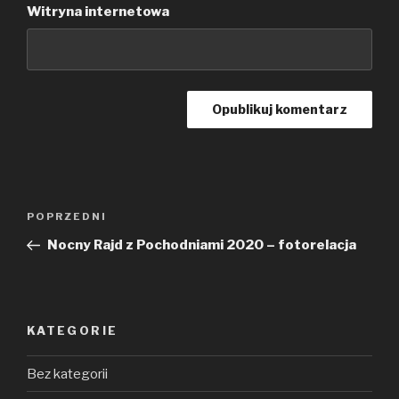
Witryna internetowa
Nawigacja
POPRZEDNI
Poprzedni
wpisu
wpis
Nocny Rajd z Pochodniami 2020 – fotorelacja
KATEGORIE
Bez kategorii