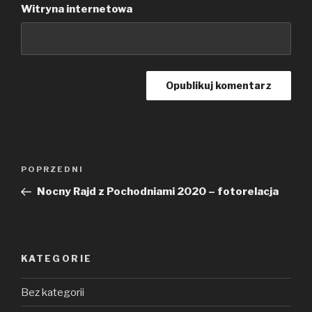
Witryna internetowa
Nawigacja
POPRZEDNI
Poprzedni
wpisu
wpis
Nocny Rajd z Pochodniami 2020 – fotorelacja
KATEGORIE
Bez kategorii