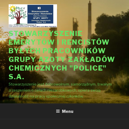
Przejdź
do
treści
STOWARZYSZENIE
EMERYTÓW I RENCISTÓW
BYŁYCH PRACOWNIKÓW
GRUPY AZOTY ZAKŁADÓW
CHEMICZNYCH "POLICE"
S.A.
Stowarzyszenie jest dobrowolnym, samorządnym, trwałym
zrzeszeniem o celach niezarobkowych, opiera swoją
działalność na pracy społecznej członków.
Menu